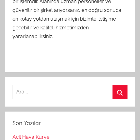
bir işlemdir. Alanında uzman personeller ve
güvenilir bir şirket arıyorsanız, en doğru sonuca
en kolay yoldan ulaşmak için bizimle iletişime
geçebilir ve kaliteli hizmetimizden
yararlanabilirsiniz.
Nasıl Kargo Gönderilir
7/24
destek
alabilirsiniz.
Arama:
Ara
Son Yazılar
Acil Hava Kurye